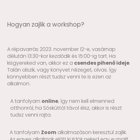
Hogyan zajlik a workshop?
A répavarrás 2023. november 12-e, vasárnap
délután 13:30-kor kezdődik és 15:00-ig tart. Ha
kisgyereked van, akkor ez a
csendes pihenő ideje
.
Talán alszik, vagy könyvet nézeget, olvas. Így
könnyebben részt tudsz venni te is ezen az
alkalmon.
A tanfolyam
online
, így nem kell elmenned
otthonról, ha Sóskúttól távol élsz, akkor is részt
tudsz venni rajta.
A tanfolyam
Zoom
alkalmazáson keresztül zajlik.
Az egyes alkalmak előtt küldök neked egy e-mailt,