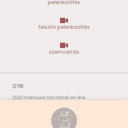
pelenkaöltés
felszíni pelenkaöltés
szemvarrás
GYIK
2020 márciusa óta tartok on-line
tanfolyamokat, már 25 alkalommal varrtunk
együtt kedves nőkkel, lányokkal, asszonyokkal.
Megkérdeztem néhányukat, hogy mik azok a
legfontosabb kérdések, amikre jó, ha az új