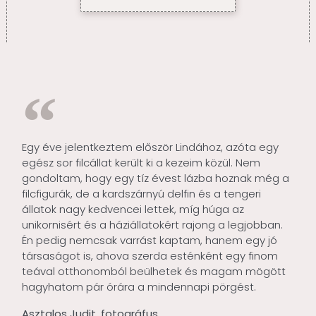
Egy éve jelentkeztem először Lindához, azóta egy
egész sor filcállat került ki a kezeim közül. Nem
gondoltam, hogy egy tíz évest lázba hoznak még a
filcfigurák, de a kardszárnyú delfin és a tengeri
állatok nagy kedvencei lettek, míg húga az
„
unikornisért és a háziállatokért rajong a legjobban.
Én pedig nemcsak varrást kaptam, hanem egy jó
társaságot is, ahova szerda esténként egy finom
teával otthonomból beülhetek és magam mögött
hagyhatom pár órára a mindennapi pörgést.
Asztalos Judit, fotográfus