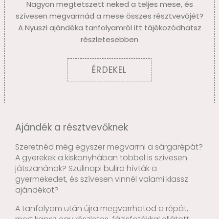
Nagyon megtetszett neked a teljes mese, és
szívesen megvarrnád a mese összes résztvevőjét?
A Nyuszi ajándéka tanfolyamról itt tájékozódhatsz
részletesebben
ÉRDEKEL
Ajándék a résztvevőknek
Szeretnéd még egyszer megvarrni a sárgarépát?
A gyerekek a kiskonyhában többel is szívesen
játszanának? Szülinapi bulira hívták a
gyermekedet, és szívesen vinnél valami klassz
ajándékot?
A tanfolyam után újra megvarrhatod a répát,