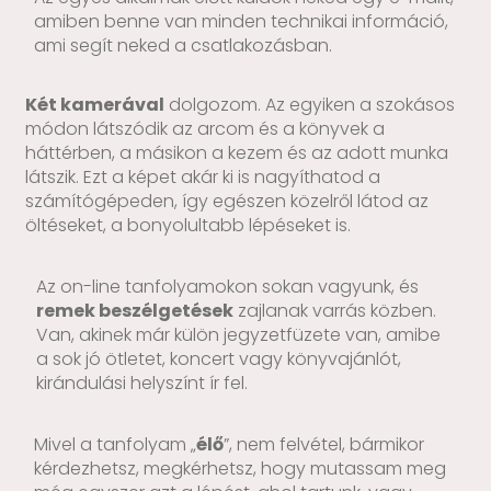
amiben benne van minden technikai információ,
ami segít neked a csatlakozásban.
Két kamerával
dolgozom. Az egyiken a szokásos
módon látszódik az arcom és a könyvek a
háttérben, a másikon a kezem és az adott munka
látszik. Ezt a képet akár ki is nagyíthatod a
számítógépeden, így egészen közelről látod az
öltéseket, a bonyolultabb lépéseket is.
Az on-line tanfolyamokon sokan vagyunk, és
remek beszélgetések
zajlanak varrás közben.
Van, akinek már külön jegyzetfüzete van, amibe
a sok jó ötletet, koncert vagy könyvajánlót,
kirándulási helyszínt ír fel.
Mivel a tanfolyam „
élő
”, nem felvétel, bármikor
kérdezhetsz, megkérhetsz, hogy mutassam meg