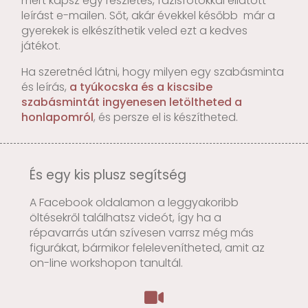
mert kapsz egy részletes, fázisfotókkal ellátott
leírást e-mailen. Sőt, akár évekkel később már a
gyerekek is elkészíthetik veled ezt a kedves
játékot.
Ha szeretnéd látni, hogy milyen egy szabásminta
és leírás,
a tyúkocska és a kiscsibe
szabásmintát ingyenesen letöltheted a
honlapomról
, és persze el is készítheted.
És egy kis plusz segítség
A Facebook oldalamon a leggyakoribb
öltésekről találhatsz videót, így ha a
répavarrás után szívesen varrsz még más
figurákat, bármikor felelevenítheted, amit az
on-line workshopon tanultál.