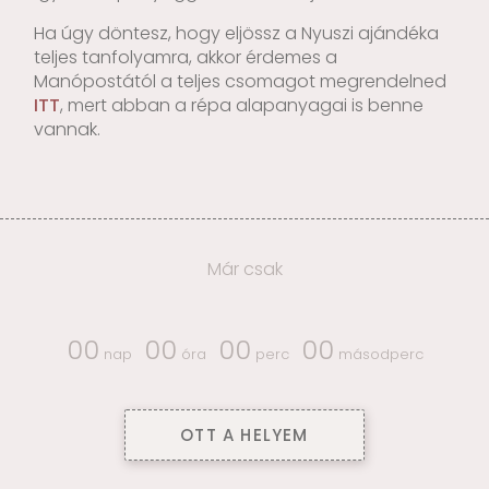
Ha úgy döntesz, hogy eljössz a Nyuszi ajándéka
teljes tanfolyamra, akkor érdemes a
Manópostától a teljes csomagot megrendelned
ITT
, mert abban a répa alapanyagai is benne
vannak.
Már csak
00
00
00
00
nap
óra
perc
másodperc
OTT A HELYEM