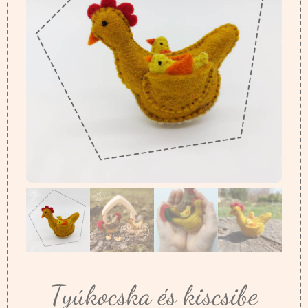
Tyúkocska és kiscsibe