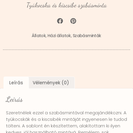
Tyúkocska és kiscsibe szabásminta
Állatok
,
Házi állatok
,
Szabásminták
Leírás
Vélemények (0)
Leírás
Szeretnélek ezzel a szabásmintával megajándékozni. A
tyúkocskák és a kiscsibék mintáját ingyenesen le tudod
tölteni. A sablont én készítettem, alakítottam ki ilyen
kedves, jól használható mintává. Remélem, sok