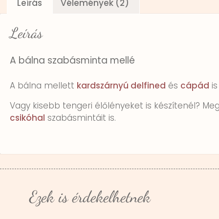
Leírás
Vélemények (2)
Leírás
A bálna szabásminta mellé
A bálna mellett
kardszárnyú delfined
és
cápád
is
Vagy kisebb tengeri élőlényeket is készítenél? Me
csikóhal
szabásmintáit is.
Ezek is érdekelhetnek