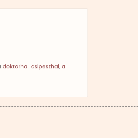
a
doktorhal
,
csipeszhal
,
a