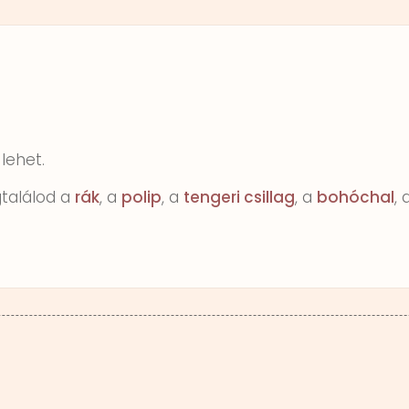
 lehet.
gtalálod a
rák
, a
polip
, a
tengeri csillag
, a
bohóchal
, 