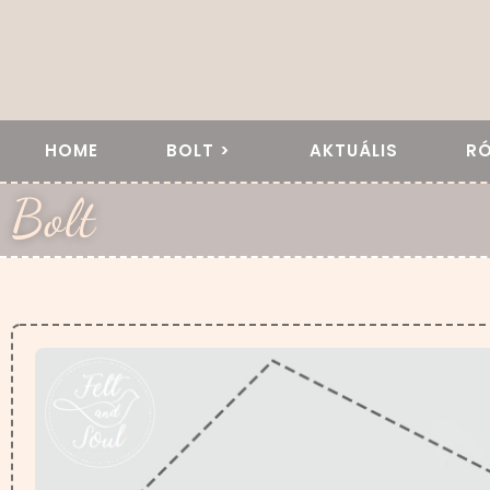
HOME
BOLT >
AKTUÁLIS
R
Bolt