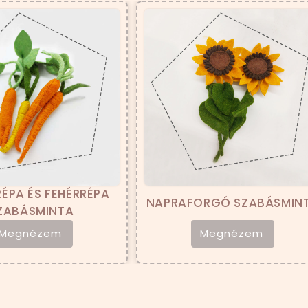
EHÉRRÉPA
NAPRAFORGÓ SZABÁSMINTA
TA
m
Megnézem