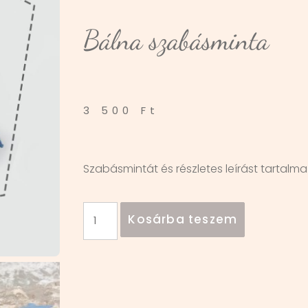
Bálna szabásminta
3 500
Ft
Szabásmintát és részletes leírást tartalmaz
Kosárba teszem