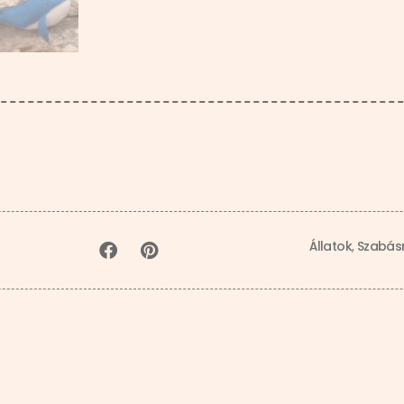
Állatok
,
Szabás