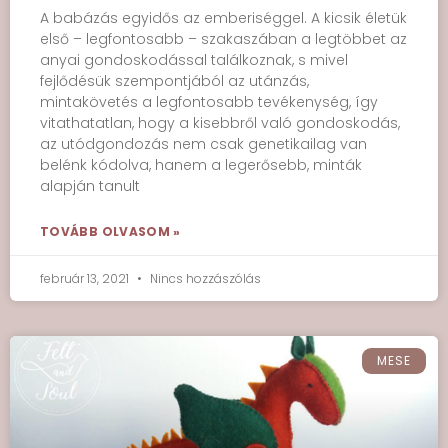
A babázás egyidős az emberiséggel. A kicsik életük
első – legfontosabb – szakaszában a legtöbbet az
anyai gondoskodással találkoznak, s mivel
fejlődésük szempontjából az utánzás,
mintakövetés a legfontosabb tevékenység, így
vitathatatlan, hogy a kisebbről való gondoskodás,
az utódgondozás nem csak genetikailag van
belénk kódolva, hanem a legerősebb, minták
alapján tanult
TOVÁBB OLVASOM »
február 13, 2021
Nincs hozzászólás
MESE