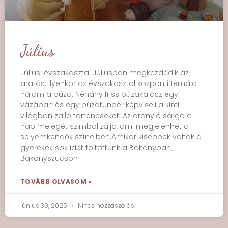
Július
Júliusi évszakasztal Júliusban megkezdődik az
aratás. Ilyenkor az évszakasztal központi témája
nálam a búza. Néhány friss búzakalász egy
vázában és egy búzatündér képviseli a kinti
világban zajló történéseket. Az aranyló sárga a
nap melegét szimbolizálja, ami megjelenhet a
selyemkendők színeiben.Amikor kisebbek voltak a
gyerekek sok időt töltöttünk a Bakonyban,
Bakonyszücsön
TOVÁBB OLVASOM »
június 30, 2025
Nincs hozzászólás