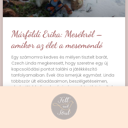
Márföldi Erika: Mesékről –
amikor az élet a mesemondó
Egy számomra kedves és mélyen tisztelt barát,
Czech Linda megkeresett, hogy szeretne egy új
kapcsolódási pontot találni a játékkészítő
tanfolyamaiban. Évek óta ismerjük egymást. Linda
többször ült előadásaimon, beszélgetéseimen,
ahol a Waldorf pedagógia és azok területei voltak
érintve. Egy olvasókör volt leginkább kettőnk
találkozó helye. A meséken keresztül a mindennapi
TOVÁBB OLVASOM »
február 8, 2021
Nincs hozzászólás