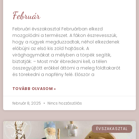
Február
Februári évszakasztal Februárban elkezd
mozgolódni a természet. A fákon észrevesszük,
hogy a rügyek megduzzadtak, néhol elkezdenek
előbújni az első kis zöld hajtások. A
virághagymákat a mélyben a törpék segítik,
biztatják: – Most már ébredezni kell, a télen
összegyűjtött erőkkel áttörni a meleg földtakarót
és törekedni a napfény felé. Először a
TOVÁBB OLVASOM »
február 8, 2025
Nincs hozzászólás
ÉVSZAKASZTAL