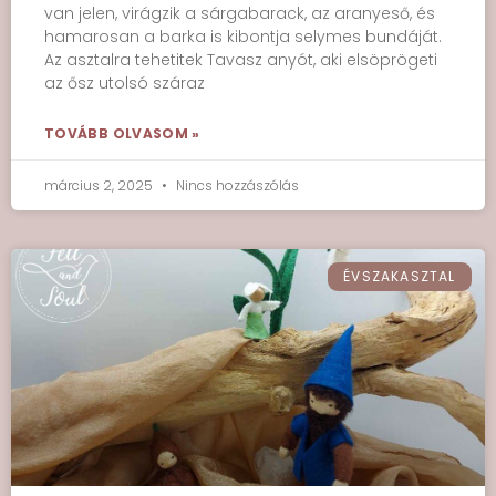
van jelen, virágzik a sárgabarack, az aranyeső, és
hamarosan a barka is kibontja selymes bundáját.
Az asztalra tehetitek Tavasz anyót, aki elsöprögeti
az ősz utolsó száraz
TOVÁBB OLVASOM »
március 2, 2025
Nincs hozzászólás
ÉVSZAKASZTAL