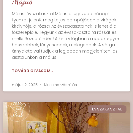
Május
Májusi évszakasztal Május a legszebb hónap!
Ilyenkor jelenik meg teljes pompájában a virágok
királynője, a rózsa! Az évszakasztalnak is lehet ő a
főszereplője. Tegyünk az évszakasztalra rózsát és
mellé Rózsatündért! A kinti világban a napok egyre
hosszabbak, fényesebbek, melegebbek. A sárga
árnyalataival tudjuk a legjobban megjeleníteni az
asztalunkon a májusi
TOVÁBB OLVASOM »
május 2, 2025
Nincs hozzászólás
ÉVSZAKASZTAL