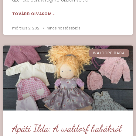
üzeneteiben. A régi korokban volt a
TOVÁBB OLVASOM »
március 2, 2021
Nincs hozzászólás
WALDORF BABA
Apáti Ilda: A waldorf babákról