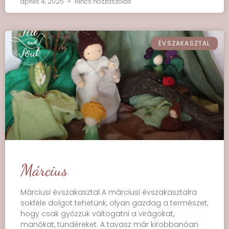
április 4, 2025
Nincs hozzászólás
ÉVSZAKASZTAL
Március
Márciusi évszakasztal A márciusi évszakasztalra
sokféle dolgot tehetünk, olyan gazdag a természet,
hogy csak győzzük váltogatni a virágokat,
manókat, tündéreket. A tavasz már kirobbanóan