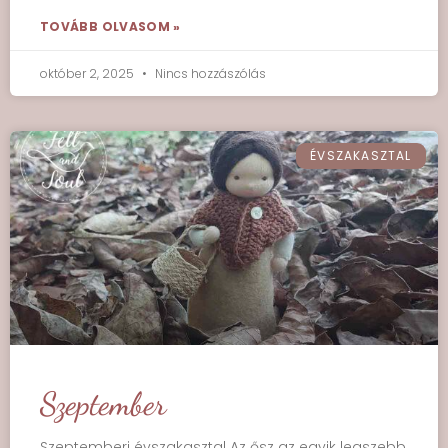
TOVÁBB OLVASOM »
október 2, 2025
Nincs hozzászólás
ÉVSZAKASZTAL
Szeptember
Szeptemberi évszakasztal Az ősz az egyik legszebb