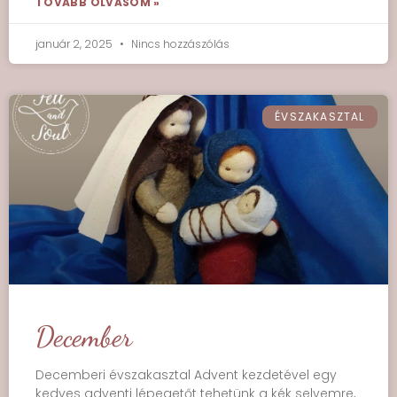
TOVÁBB OLVASOM »
január 2, 2025
Nincs hozzászólás
ÉVSZAKASZTAL
December
Decemberi évszakasztal Advent kezdetével egy
kedves adventi lépegetőt tehetünk a kék selyemre,