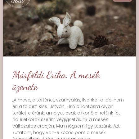
Márföldi Erika: A mesék
üzenete
„A mese, a történet, szárnyalás, ilyenkor a láb, nem
éri a földet” Kiss L.István. Első pillantásra olyan
területre érünk, amelyet csak akkor ölelhetünk fel,
ha életkorok szerint végigsétálunk a mesék
változatos erdején. Ma mégsem így teszünk. Azt
kutatom, hogy van-e közös pont a mesék