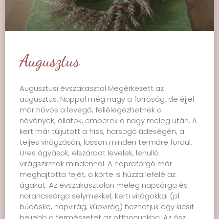
Augusztus
Augusztusi évszakasztal Megérkezett az
augusztus. Nappal még nagy a forróság, de éjjel
már hűvös a levegő, fellélegezhetnek a
növények, állatok, emberek a nagy meleg után. A
kert már túljutott a friss, harsogó üdeségén, a
teljes virágzásán, lassan minden termőre fordul.
Üres ágyások, elszáradt levelek, lehulló
virágszirmok mindenhol. A napraforgó már
meghajtotta fejét, a körte is húzza lefelé az
ágakat. Az évszakasztalon meleg napsárga és
narancssárga selymekkel, kerti virágokkal (pl.
büdöske, napvirág, kúpvirág) hozhatjuk egy kicsit
beljebb a természetet az otthonunkba. Az ősz