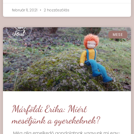
február 11, 2021
2 hozzászólás
MESE
Márföldi Erika: Miért
meséljünk a gyerekeknek?
„Még alig emelkedő gondolatnak vagyunk mi egy-