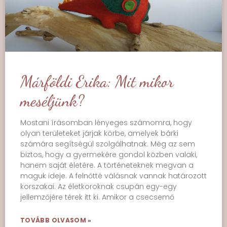
Márföldi Erika: Mit mikor
meséljünk?
Mostani írásomban lényeges számomra, hogy
olyan területeket járjak körbe, amelyek bárki
számára segítségül szolgálhatnak. Még az sem
biztos, hogy a gyermekére gondol közben valaki,
hanem saját életére. A történeteknek megvan a
maguk ideje. A felnőtté válásnak vannak határozott
korszakai. Az életkoroknak csupán egy-egy
jellemzőjére térek itt ki. Amikor a csecsemő
TOVÁBB OLVASOM »