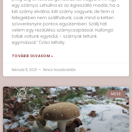
egy szárnya. Lehullna ez az égreszálló madár, ha a
két szárny elválna. Két szárny vagyunk, de fenn a
fellegekben nem szállhatunk, csak mind a ketten
szívverésnyire pontos együtemben. Szállj hát
velem egy rezdülésű szárnycsapással. Hullongó
tollak voltunk egyedül, – szárnyak lettünk
egymással.” (Váci Mihály:
TOVÁBB OLVASOM »
február 11, 2021
Nincs hozzászólás
MESE