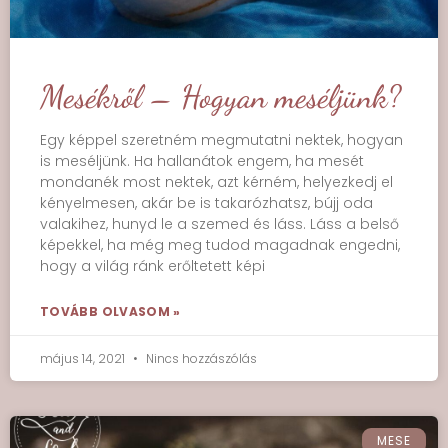
Mesékről – Hogyan meséljünk?
Egy képpel szeretném megmutatni nektek, hogyan
is meséljünk. Ha hallanátok engem, ha mesét
mondanék most nektek, azt kérném, helyezkedj el
kényelmesen, akár be is takarózhatsz, bújj oda
valakihez, hunyd le a szemed és láss. Láss a belső
képekkel, ha még meg tudod magadnak engedni,
hogy a világ ránk erőltetett képi
TOVÁBB OLVASOM »
május 14, 2021
Nincs hozzászólás
MESE