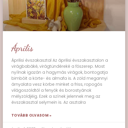
Április
Áprilisi évszakasztal Az áprilisi évszakasztalon a
virágbabáké, virágtündéreké a főszerep. Most
nyílnak igazán a hagymás virágok, bontogatja
bimbóit a körte- és almafa is. A zöld megannyi
árnyalata vesz körbe minket a friss, ropogós
világoszöldtől a fenyők és borostyánok
mélyzöldjéig. Ezek a színek jelennek meg az
évszakasztal selymein is. Az asztalra
TOVÁBB OLVASOM »