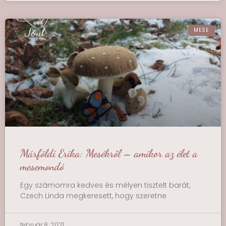
MESE
Márföldi Erika: Mesékről – amikor az élet a
mesemondó
Egy számomra kedves és mélyen tisztelt barát,
Czech Linda megkeresett, hogy szeretne
február 8, 2021