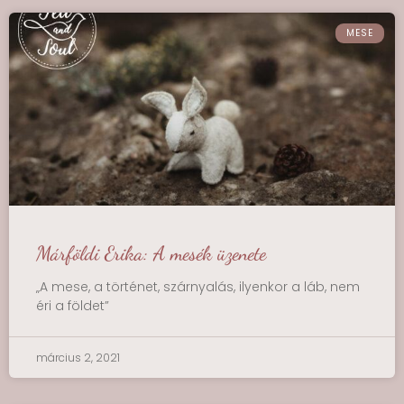
MESE
Márföldi Erika: A mesék üzenete
„A mese, a történet, szárnyalás, ilyenkor a láb, nem
éri a földet”
március 2, 2021