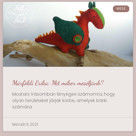
MESE
Márföldi Erika: Mit mikor meséljünk?
Mostani írásomban lényeges számomra, hogy
olyan területeket járjak körbe, amelyek bárki
számára
február 11, 2021