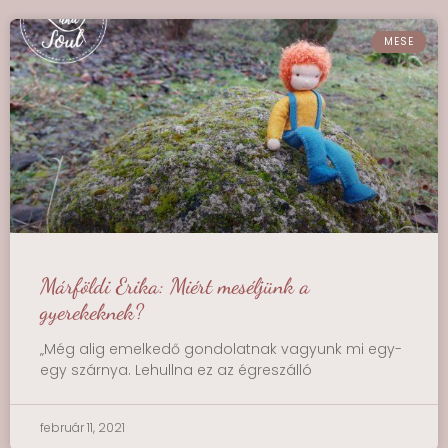
MESE
Márföldi Erika: Miért meséljünk a
gyerekeknek?
„Még alig emelkedő gondolatnak vagyunk mi egy-
egy szárnya. Lehullna ez az égreszálló
február 11, 2021