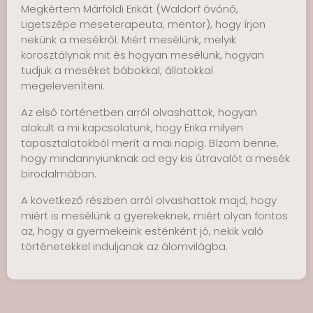
Megkértem Márföldi Erikát (Waldorf óvónő,
Ligetszépe meseterapeuta, mentor), hogy írjon
nekünk a mesékről. Miért mesélünk, melyik
korosztálynak mit és hogyan mesélünk, hogyan
tudjuk a meséket bábokkal, állatokkal
megeleveníteni.
Az első történetben arról olvashattok, hogyan
alakult a mi kapcsolatunk, hogy Erika milyen
tapasztalatokból merít a mai napig. Bízom benne,
hogy mindannyiunknak ad egy kis útravalót a mesék
birodalmában.
A következő részben arról olvashattok majd, hogy
miért is mesélünk a gyerekeknek, miért olyan fontos
az, hogy a gyermekeink esténként jó, nekik való
történetekkel induljanak az álomvilágba.