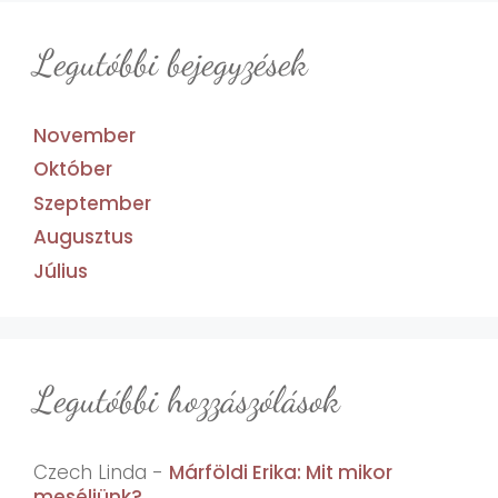
Legutóbbi bejegyzések
November
Október
Szeptember
Augusztus
Július
Legutóbbi hozzászólások
Czech Linda
-
Márföldi Erika: Mit mikor
meséljünk?