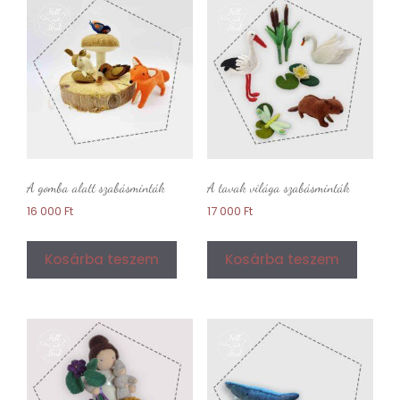
A gomba alatt szabásminták
A tavak világa szabásminták
16 000
Ft
17 000
Ft
Kosárba teszem
Kosárba teszem