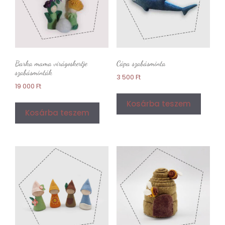
Barka mama virágoskertje
Cápa szabásminta
szabásminták
3 500
Ft
19 000
Ft
Kosárba teszem
Kosárba teszem