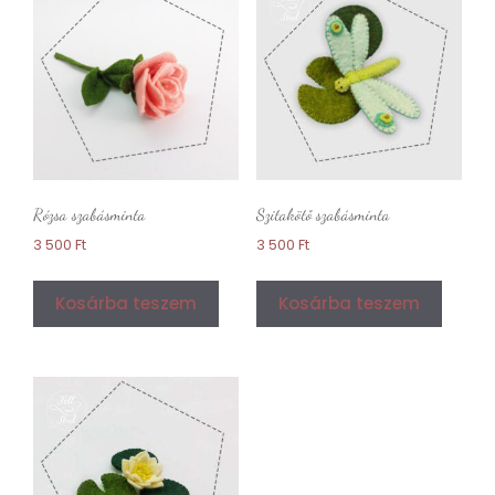
Rózsa szabásminta
Szitakötő szabásminta
3 500
Ft
3 500
Ft
Kosárba teszem
Kosárba teszem