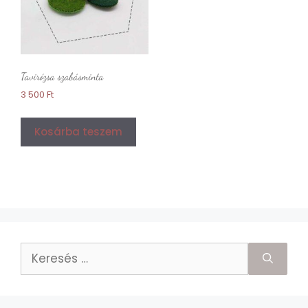
Tavirózsa szabásminta
3 500
Ft
Kosárba teszem