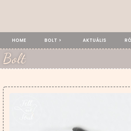
HOME
BOLT >
AKTUÁLIS
R
Bolt