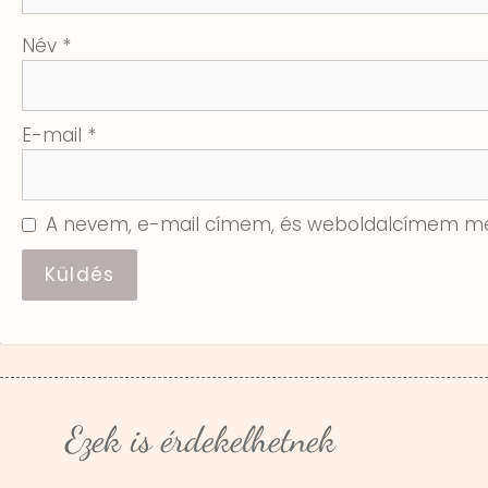
Név
*
E-mail
*
A nevem, e-mail címem, és weboldalcímem me
Ezek is érdekelhetnek