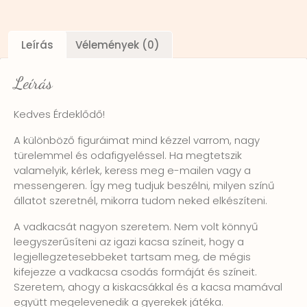
Leírás
Vélemények (0)
Leírás
Kedves Érdeklődő!
A különböző figuráimat mind kézzel varrom, nagy
türelemmel és odafigyeléssel. Ha megtetszik
valamelyik, kérlek, keress meg e-mailen vagy a
messengeren. Így meg tudjuk beszélni, milyen színű
állatot szeretnél, mikorra tudom neked elkészíteni.
A vadkacsát nagyon szeretem. Nem volt könnyű
leegyszerűsíteni az igazi kacsa színeit, hogy a
legjellegzetesebbeket tartsam meg, de mégis
kifejezze a vadkacsa csodás formáját és színeit.
Szeretem, ahogy a kiskacsákkal és a kacsa mamával
együtt megelevenedik a gyerekek játéka.