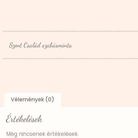
Szent Család szabásminta
Vélemények (0)
Értékelések
Még nincsenek értékelések.