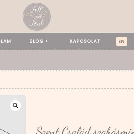
ÓLAM
BLOG >
KAPCSOLAT
EN
Szent Család szabásmi