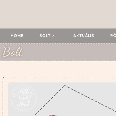
HOME
BOLT >
AKTUÁLIS
R
Bolt