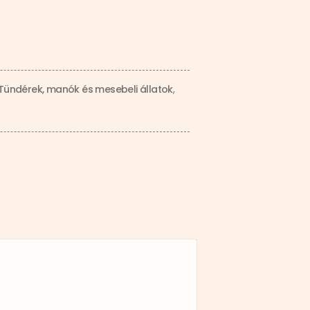
Tündérek, manók és mesebeli állatok
,