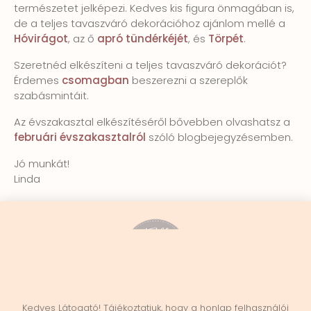
természetet jelképezi. Kedves kis figura önmagában is,
de a teljes tavaszváró dekorációhoz ajánlom mellé a
Hóvirágot
, az ő
apró tündérkéjét
, és
Törpét
.
Szeretnéd elkészíteni a teljes tavaszváró dekorációt?
Érdemes
csomagban
beszerezni a szereplők
szabásmintáit.
Az évszakasztal elkészítéséről bővebben olvashatsz a
februári évszakasztalról
szóló blogbejegyzésemben.
Jó munkát!
Linda
Kedves Látogató! Tájékoztatjuk, hogy a honlap felhasználói
élmény fokozásának érdekében sütiket alkalmazunk. A
honlapunk használatával ön a tájékoztatásunkat
Felt and Soul 2026
tudomásul veszi.