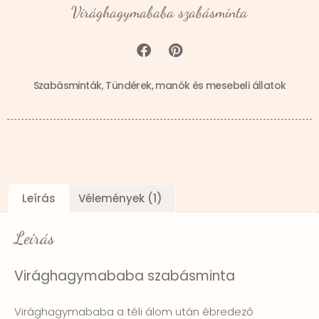
Virághagymababa szabásminta
Szabásminták
,
Tündérek, manók és mesebeli állatok
Leírás
Vélemények (1)
Leírás
Virághagymababa szabásminta
Virághagymababa a téli álom után ébredező