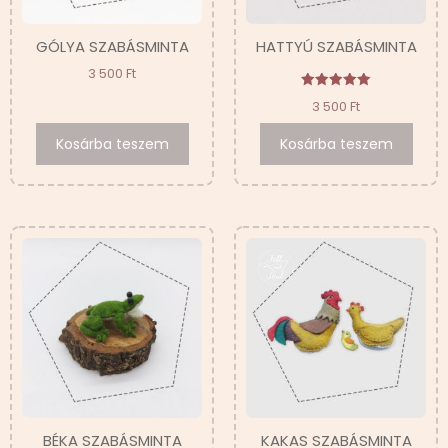
GÓLYA SZABÁSMINTA
HATTYÚ SZABÁSMINTA
3 500
Ft
Értékelés:
3 500
Ft
5.00
/ 5
Kosárba teszem
Kosárba teszem
BÉKA SZABÁSMINTA
KAKAS SZABÁSMINTA