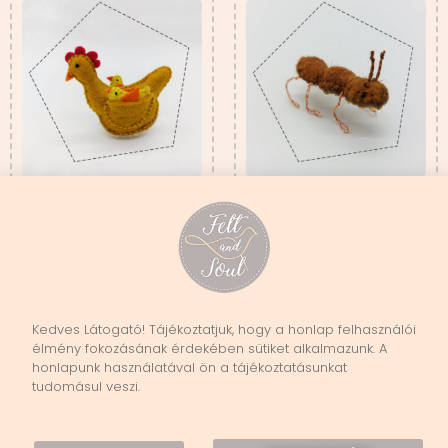
TYÚKOCSKA ÉS KISCSIBE
HANGYA SZABÁSMINTA
SZABÁSMINTA
3 500
Ft
0
Ft
Kosárba teszem
Kosárba teszem
Kedves Látogató! Tájékoztatjuk, hogy a honlap felhasználói
élmény fokozásának érdekében sütiket alkalmazunk. A
Vissza
honlapunk használatával ön a tájékoztatásunkat
tudomásul veszi.