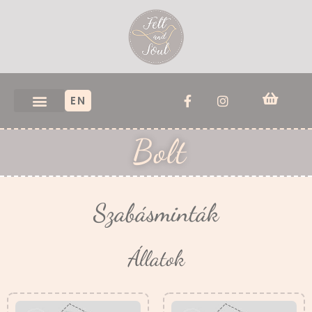
EN
Bolt
Szabásminták
Állatok