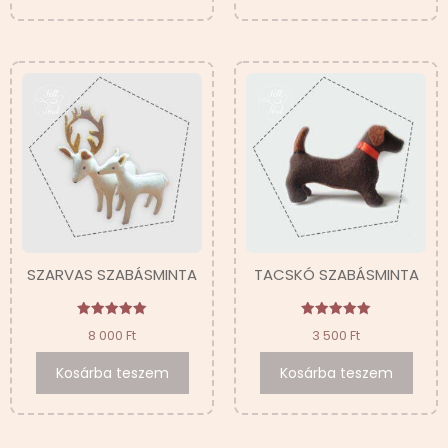
SZARVAS SZABÁSMINTA
TACSKÓ SZABÁSMINTA
Értékelés:
Értékelés:
8 000
Ft
3 500
Ft
5.00
5.00
/ 5
/ 5
Kosárba teszem
Kosárba teszem